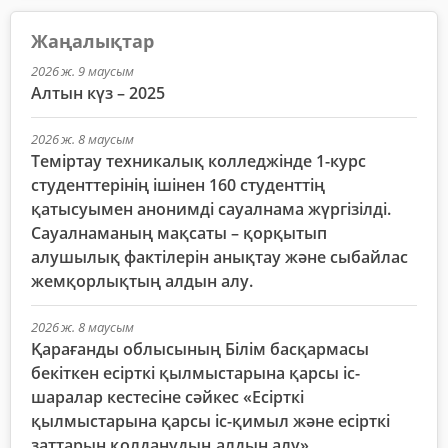
Жаңалықтар
2026 ж. 9 маусым
Алтын күз – 2025
2026 ж. 8 маусым
Теміртау техникалық колледжінде 1-курс
студенттерінің ішінен 160 студенттің
қатысуымен анонимді сауалнама жүргізілді.
Сауалнаманың мақсаты – қорқытып
алушылық фактілерін анықтау және сыбайлас
жемқорлықтың алдын алу.
2026 ж. 8 маусым
Қарағанды облысының Білім басқармасы
бекіткен есірткі қылмыстарына қарсы іс-
шаралар кестесіне сәйкес «Есірткі
қылмыстарына қарсы іс-қимыл және есірткі
заттарын қолданудың алдын алу»