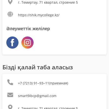
г. Темиртау, 71 квартал, строение 5
https://shik.mycollege.kz/
Әлеуметтік желілер
Бізді қалай таба аласыз
+7 (7213) 91‒93‒11(приемная)
smart9ibcp@gmail.com
г. Темиртау, 71 квартал, строение 5