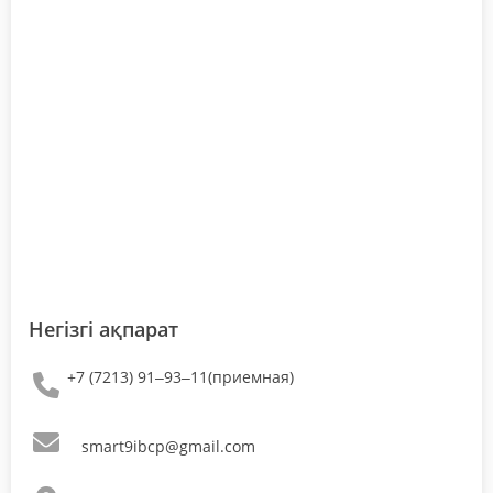
Негізгі ақпарат
+7 (7213) 91‒93‒11(приемная)
smart9ibcp@gmail.com