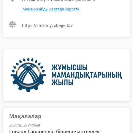
Мекен-жайды картада көрсету
https://shik.mycollege.kz/
Мақалалар
2023 ж. 29 тамыз
Говард Гарднердің бірнеше интеллект