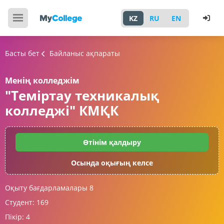
KZ
RU
EN
Басты бет
Байланыс ақпараты
Менің колледжім
"Теміртау техникалық
колледжі" КМҚК
Өтінім қалдыру
Осында оқығың келсе
Оқыту бағдарламалары
8
Студент:
169
Пікір:
4